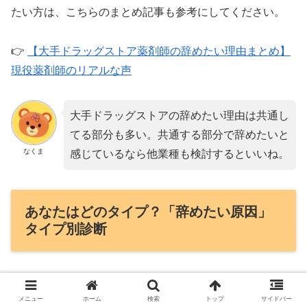
たい方は、こちらのまとめ記事も参考にしてください。
👉
【大手ドラッグストア薬剤師の辞めたい理由まとめ】
現役薬剤師のリアルな声
大手ドラッグストアの辞めたい理由は共通し
てる部分も多い。共通する部分で辞めたいと
なくま
感じているなら他業種も検討するといいね。
あなたはどのタイプ？「辞めたい原因」
タイプ別診断
「辞めたい」とひとことで言っても、原因は人それぞれ。
メニュー
ホーム
検索
トップ
サイドバー
原因がズレたまま転職すると、
転職先でも同じ理由で辞め