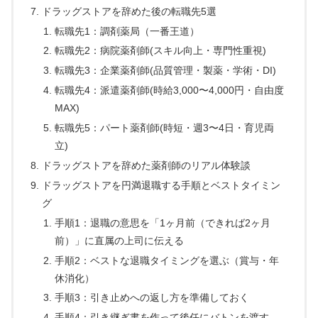
ドラッグストアを辞めた後の転職先5選
転職先1：調剤薬局（一番王道）
転職先2：病院薬剤師(スキル向上・専門性重視)
転職先3：企業薬剤師(品質管理・製薬・学術・DI)
転職先4：派遣薬剤師(時給3,000〜4,000円・自由度
MAX)
転職先5：パート薬剤師(時短・週3〜4日・育児両
立)
ドラッグストアを辞めた薬剤師のリアル体験談
ドラッグストアを円満退職する手順とベストタイミン
グ
手順1：退職の意思を「1ヶ月前（できれば2ヶ月
前）」に直属の上司に伝える
手順2：ベストな退職タイミングを選ぶ（賞与・年
休消化）
手順3：引き止めへの返し方を準備しておく
手順4：引き継ぎ書を作って後任にバトンを渡す