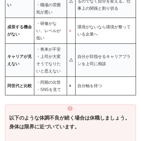
△
るのでなく自分を変える。仕
い
・職場の雰囲
事上の関係と割り切る
気が悪い
・研修がな
成長する機会
環境がないなら環境が整って
い、レベルが
○
がない
いる企業へ
低い
・将来が不安
キャリアが見
・上司が大変
自分が目指せるキャリアプラ
△
えない
そうでなりた
ンを上司に相談
いと思えない
・同期の出世
同世代と比較
×
自分軸を持つ
・SNSを見て
以下のような体調不良が続く場合は休職しましょう。
身体は限界に近づいています。