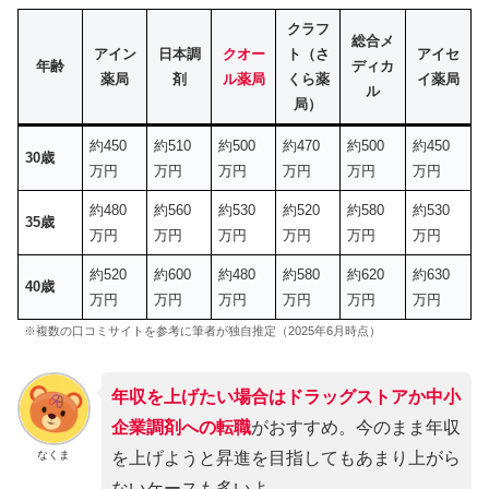
クラフ
総合メ
アイン
日本調
クオー
ト（さ
アイセ
年齢
ディカ
薬局
剤
ル薬局
くら薬
イ薬局
ル
局）
約450
約510
約500
約470
約500
約450
30歳
万円
万円
万円
万円
万円
万円
約480
約560
約530
約520
約580
約530
35歳
万円
万円
万円
万円
万円
万円
約520
約600
約480
約580
約620
約630
40歳
万円
万円
万円
万円
万円
万円
※複数の口コミサイトを参考に筆者が独自推定（2025年6月時点）
年収を上げたい場合は
ドラッグストアか中小
企業調剤への転職
がおすすめ。今のまま年収
なくま
を上げようと昇進を目指してもあまり上がら
ないケースも多いよ。