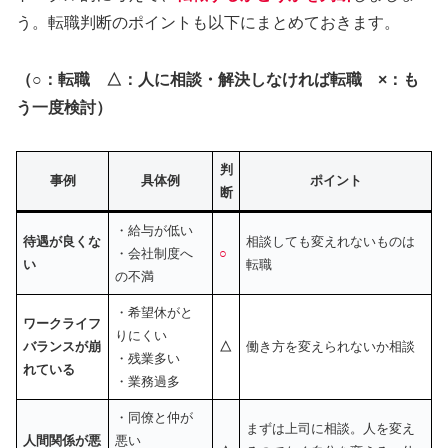
う。転職判断のポイントも以下にまとめておきます。
（○：転職 △：人に相談・解決しなければ転職 ×：も
う一度検討）
判
事例
具体例
ポイント
断
・給与が低い
待遇が良くな
相談しても変えれないものは
・会社制度へ
○
い
転職
の不満
・希望休がと
ワークライフ
りにくい
バランスが崩
△
働き方を変えられないか相談
・残業多い
れている
・業務過多
・同僚と仲が
まずは上司に相談。人を変え
人間関係が悪
悪い