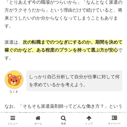
「とりあえず今の職場がつらいから」「なんとなく派遣の
方がラクそうだから」という理由だけで続けていると、将
来どうしたいのか分からなくなってしまうこともありま
す。
派遣は、
次の転職までのつなぎにするのか、期間を決めて
稼ぐのかなど、ある程度のプランを持って選ぶ方が安心
で
す。
しっかり自己分析して自分が仕事に対して何
を求めているかを考えよう。
なくま
なお、「そもそも派遣薬剤師ってどんな働き方？」という
方は、仕組みやメリット・デメリットをまとめたこちらも
参考にしてください。
メニュー
ホーム
検索
トップ
サイドバー