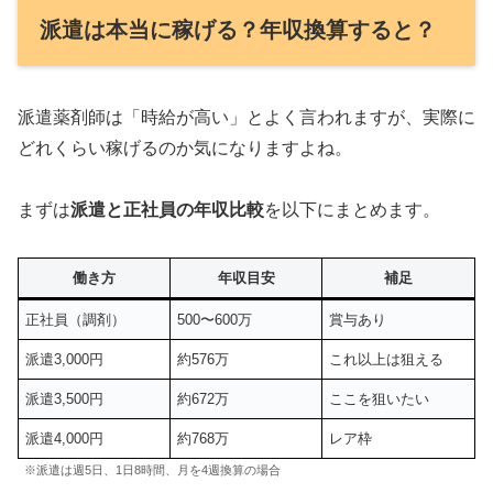
派遣は本当に稼げる？年収換算すると？
派遣薬剤師は「時給が高い」とよく言われますが、実際に
どれくらい稼げるのか気になりますよね。
まずは
派遣と正社員の年収比較
を以下にまとめます。
働き方
年収目安
補足
正社員（調剤）
500〜600万
賞与あり
派遣3,000円
約576万
これ以上は狙える
派遣3,500円
約672万
ここを狙いたい
派遣4,000円
約768万
レア枠
※派遣は週5日、1日8時間、月を4週換算の場合