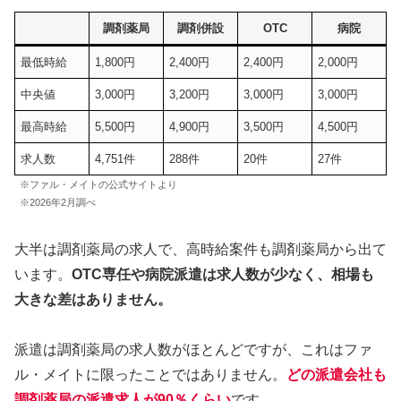
調剤薬局
調剤併設
OTC
病院
最低時給
1,800円
2,400円
2,400円
2,000円
中央値
3,000円
3,200円
3,000円
3,000円
最高時給
5,500円
4,900円
3,500円
4,500円
求人数
4,751件
288件
20件
27件
※ファル・メイトの公式サイトより
※2026年2月調べ
大半は調剤薬局の求人で、高時給案件も調剤薬局から出て
います。
OTC専任や病院派遣は求人数が少なく、相場も
大きな差はありません。
派遣は調剤薬局の求人数がほとんどですが、これはファ
ル・メイトに限ったことではありません。
どの派遣会社も
調剤薬局の派遣求人が90％くらい
です。