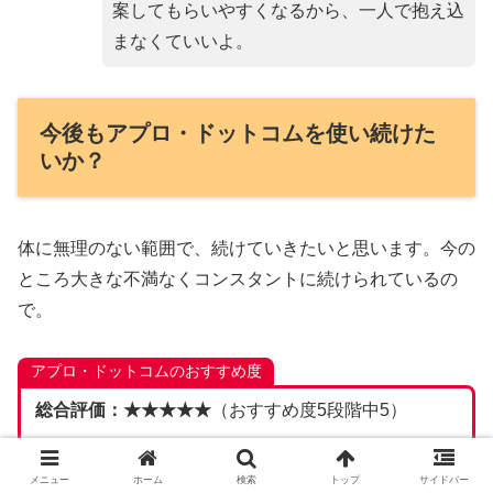
案してもらいやすくなるから、一人で抱え込
まなくていいよ。
今後もアプロ・ドットコムを使い続けた
いか？
体に無理のない範囲で、続けていきたいと思います。今の
ところ大きな不満なくコンスタントに続けられているの
で。
アプロ・ドットコムのおすすめ度
総合評価：★★★★★
（おすすめ度5段階中5）
育休中・ブランク明けでも担当者に相談すれば安心し
メニュー
ホーム
検索
トップ
サイドバー