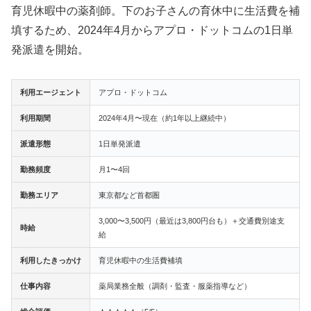
育児休暇中の薬剤師。下のお子さんの育休中に生活費を補
填するため、2024年4月からアプロ・ドットコムの1日単
発派遣を開始。
利用エージェント
アプロ・ドットコム
利用期間
2024年4月〜現在（約1年以上継続中）
派遣形態
1日単発派遣
勤務頻度
月1〜4回
勤務エリア
東京都など首都圏
3,000〜3,500円（最近は3,800円台も）＋交通費別途支
時給
給
利用したきっかけ
育児休暇中の生活費補填
仕事内容
薬局業務全般（調剤・監査・服薬指導など）