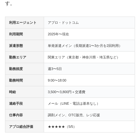
す。
利用エージェント
アプロ・ドットコム
利用期間
2025年〜現在
派遣形態
単発派遣メイン（長期派遣1〜3か月を2回利用）
勤務エリア
関東エリア（東京都・神奈川県・埼玉県など）
勤務頻度
週3〜5日
勤務時間
9:00〜18:00
時給
3,500〜3,800円＋交通費
連絡手段
メール（LINE・電話は基本なし）
仕事内容
調剤メイン、OTC販売、レジ応援
アプロ総合評価
★★★★★（5/5）