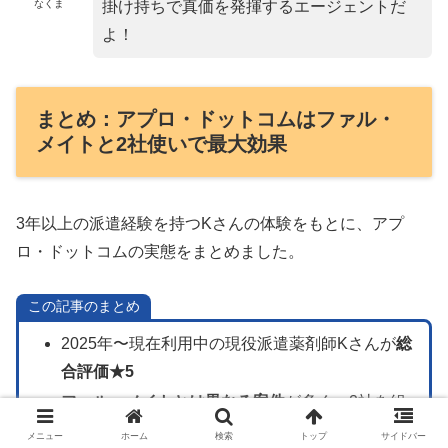
なくま
掛け持ちで真価を発揮するエージェントだ
よ！
まとめ：アプロ・ドットコムはファル・
メイトと2社使いで最大効果
3年以上の派遣経験を持つKさんの体験をもとに、アプ
ロ・ドットコムの実態をまとめました。
この記事のまとめ
2025年〜現在利用中の現役派遣薬剤師Kさんが
総
合評価★5
ファル・メイトとは異なる案件
が多く、2社を組
み合わせることで選択肢が大幅に増える
メニュー
ホーム
検索
トップ
サイドバー