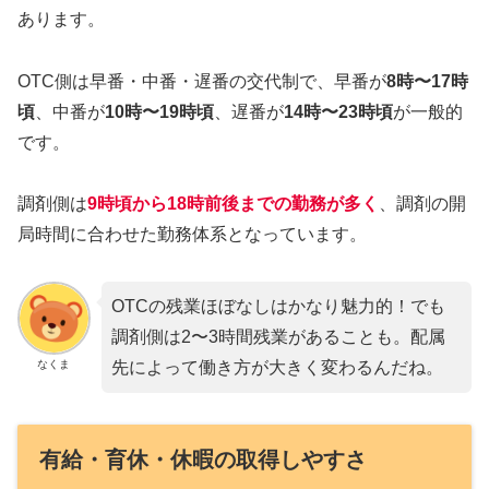
あります。
OTC側は早番・中番・遅番の交代制で、早番が
8時〜17時
頃
、中番が
10時〜19時頃
、遅番が
14時〜23時頃
が一般的
です。
調剤側は
9時頃から18時前後までの勤務が多く
、調剤の開
局時間に合わせた勤務体系となっています。
OTCの残業ほぼなしはかなり魅力的！でも
調剤側は2〜3時間残業があることも。配属
なくま
先によって働き方が大きく変わるんだね。
有給・育休・休暇の取得しやすさ