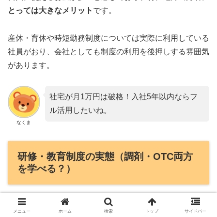
とっては大きなメリット
です。
産休・育休や時短勤務制度については実際に利用している
社員がおり、会社としても制度の利用を後押しする雰囲気
があります。
社宅が月1万円は破格！入社5年以内ならフ
ル活用したいね。
なくま
研修・教育制度の実態（調剤・OTC両方
を学べる？）
Q. 定期研修や教育コンテンツの内容はどうです
メニュー
ホーム
検索
トップ
サイドバー