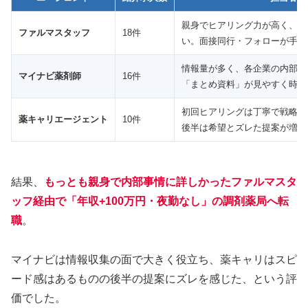
親身でヒアリング力が高く、薬
ファルマスタッフ
18件
い。面接同行・フォローが手厚
情報量が多く、各企業の内部事
マイナビ薬剤師
16件
「まとめ資料」が見やすく時短
初回ヒアリングは丁寧で戦略ア
薬キャリエージェント
10件
後半は希望とズレた提案が増え
結果、
もっとも親身で内部事情に詳しかった
ファルマスタ
ッフ経由で「年収+100万円・夜勤なし」の調剤薬局へ転
職
。
マイナビは情報収集の面で大きく役立ち、薬キャリはスピ
ード感はあるものの後半の提案にズレを感じた、という評
価でした。