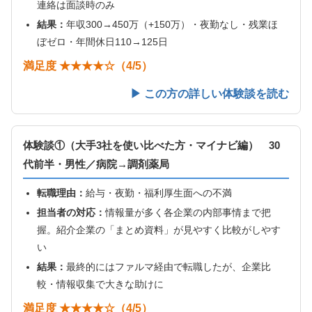
連絡は面談時のみ
結果：
年収300→450万（+150万）・夜勤なし・残業ほ
ぼゼロ・年間休日110→125日
満足度 ★★★★☆（4/5）
▶ この方の詳しい体験談を読む
体験談①（大手3社を使い比べた方・マイナビ編） 30
代前半・男性／病院→調剤薬局
転職理由：
給与・夜勤・福利厚生面への不満
担当者の対応：
情報量が多く各企業の内部事情まで把
握。紹介企業の「まとめ資料」が見やすく比較がしやす
い
結果：
最終的にはファルマ経由で転職したが、企業比
較・情報収集で大きな助けに
満足度 ★★★★☆（4/5）