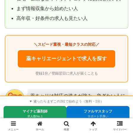
まず情報収集から始めたい人
高年収・好条件の求人も見たい人
＼スピード重視・最短クラスの対応／
薬キャリエージェントで求人を探す
登録1分／登録翌日に求人が届くことも
薬キャリは対応の速さが強み。急ぎたい人に
▼ 迷ったらまずこの2社で始めよう（無料・1分）
は心強いけど、じっくり考えたい人は「今は
マイナビ薬剤師
ファルマスタッフ
なくま
検討中」とはっきり伝えておくとペースを乱
求人数No.1
サポート手厚い
されにくいよ。
メニュー
ホーム
検索
トップ
サイドバー