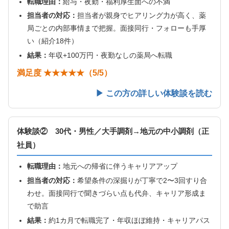
転職理由：
給与・夜勤・福利厚生面への不満
担当者の対応：
担当者が親身でヒアリング力が高く、薬
局ごとの内部事情まで把握。面接同行・フォローも手厚
い（紹介18件）
結果：
年収+100万円・夜勤なしの薬局へ転職
満足度 ★★★★★（5/5）
▶ この方の詳しい体験談を読む
体験談② 30代・男性／大手調剤→地元の中小調剤（正
社員）
転職理由：
地元への帰省に伴うキャリアアップ
担当者の対応：
希望条件の深掘りが丁寧で2〜3回すり合
わせ。面接同行で聞きづらい点も代弁、キャリア形成ま
で助言
結果：
約1カ月で転職完了・年収ほぼ維持・キャリアパス