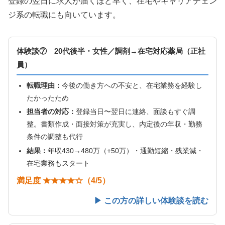
登録の翌日に求人が届くほど早く、在宅やキャリアチェン
ジ系の転職にも向いています。
体験談⑦ 20代後半・女性／調剤→在宅対応薬局（正社
員）
転職理由：
今後の働き方への不安と、在宅業務を経験し
たかったため
担当者の対応：
登録当日〜翌日に連絡、面談もすぐ調
整。書類作成・面接対策が充実し、内定後の年収・勤務
条件の調整も代行
結果：
年収430→480万（+50万）・通勤短縮・残業減・
在宅業務もスタート
満足度 ★★★★☆（4/5）
▶ この方の詳しい体験談を読む