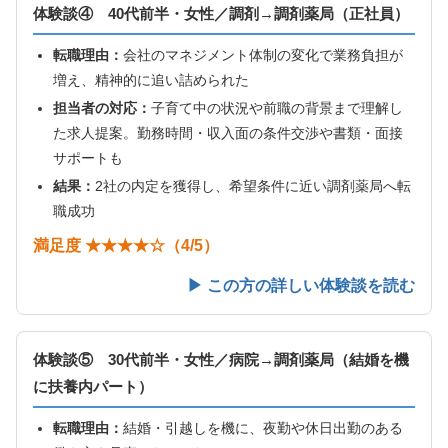
体験談④ 40代前半・女性／調剤→調剤薬局（正社員）
転職理由：
会社のマネジメント体制の変化で業務負担が
増え、精神的に追い詰められた
担当者の対応：
子育て中の状況や前職の背景まで理解し
た求人提案。勤務時間・収入面の条件交渉や書類・面接
サポートも
結果：
2社の内定を獲得し、希望条件に近い調剤薬局へ転
職成功
満足度 ★★★★☆（4/5）
▶ この方の詳しい体験談を読む
体験談⑤ 30代前半・女性／病院→調剤薬局（結婚を機
に扶養内パート）
転職理由：
結婚・引越しを機に、夜勤や休日出勤のある