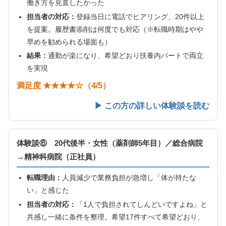
働き方を見直したかった
担当者の対応：
登録当日に電話でヒアリング、20件以上
を提案。履歴書添削は何度でも対応（※転職時期はやや
早めを勧められる場面も）
結果：
通勤が楽になり、希望どおり扶養内パートで両立
を実現
満足度 ★★★★☆（4/5）
▶ この方の詳しい体験談を読む
体験談⑥ 20代後半・女性（薬剤師5年目）／総合病院
→精神科病院（正社員）
転職理由：
人員減少で業務負担が急増し「体が持たな
い」と感じた
担当者の対応：
「1人で負担されてしんどいですよね」と
共感し一緒に条件を整理。希望17件すべて希望どおり、