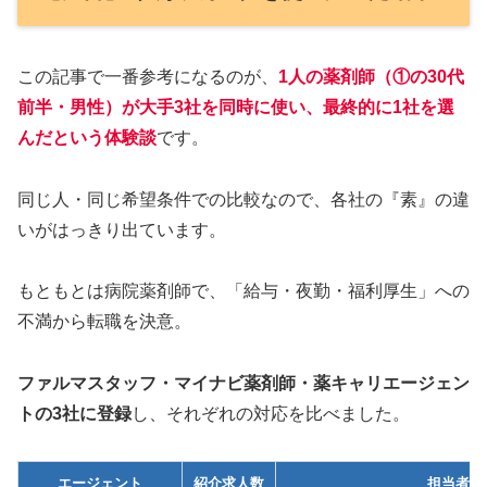
この記事で一番参考になるのが、
1人の薬剤師（①の30代
前半・男性）が大手3社を同時に使い、最終的に1社を選
んだ
という体験談
です。
同じ人・同じ希望条件での比較なので、各社の『素』の違
いがはっきり出ています。
もともとは病院薬剤師で、「給与・夜勤・福利厚生」への
不満から転職を決意。
ファルマスタッフ・マイナビ薬剤師・薬キャリエージェン
トの3社に登録
し、それぞれの対応を比べました。
エージェント
紹介求人数
担当者の